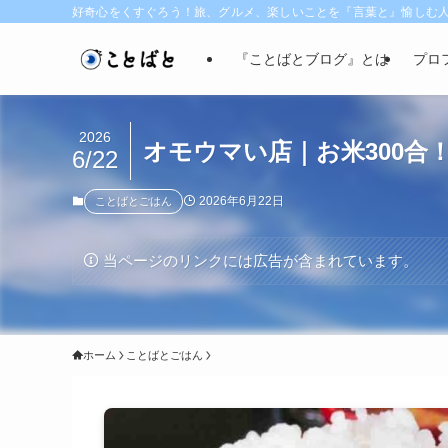
好奇心をくすぐろう！旅、グルメ、楽しいことを『言葉と』愉しむ
『ことばとブログ』とは
プロ
2026
オモウマい店｜お米300合
6/22
2026年6月22日
ことばとごはん
当ページのリンクには広告が含まれています。
ホーム
ことばとごはん