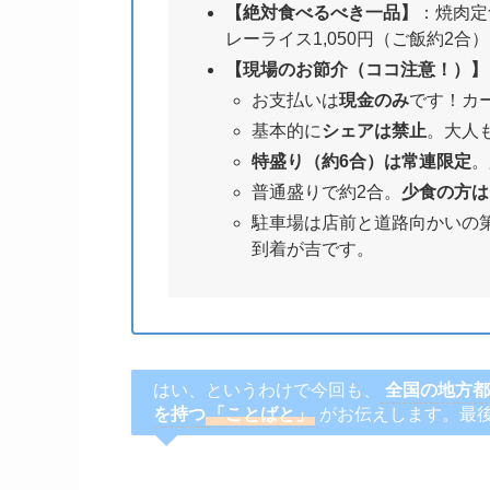
【絶対食べるべき一品】
：焼肉定食
レーライス1,050円（ご飯約2合）
【現場のお節介（ココ注意！）】
お支払いは
現金のみ
です！カ
基本的に
シェアは禁止
。大人
特盛り（約6合）は常連限定
。
普通盛りで約2合。
少食の方は
駐車場は店前と道路向かいの第
到着が吉です。
はい、というわけで今回も、
全国の地方都
を持つ
「ことばと」
がお伝えします。最