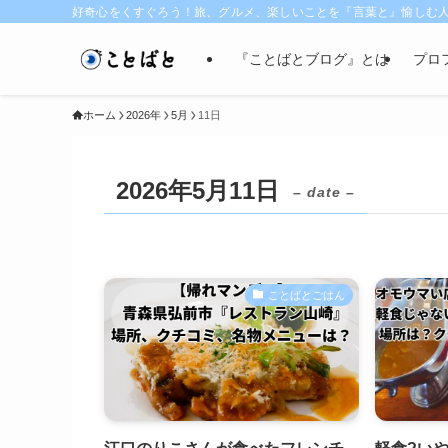
好奇心をくすぐろう！旅、グルメ、楽しいことを『言葉と』愉しむ
『ことばとブログ』とは
プロ
ホーム
2026年
5月
11日
2026年5月11日
– date –
ことばとごはん