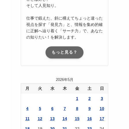
そして人見知り。
仕事で鍛えた、斜に構えてちょっと違った
視点を探す「発見力」と、情報を集め的確
に正解へ辿り着く「サーチ力」で、あなた
の知りたい！を解決します。
もっと見る？
2026年5月
月
火
水
木
金
土
日
1
2
3
4
5
6
7
8
9
10
11
12
13
14
15
16
17
18
19
20
21
22
23
24