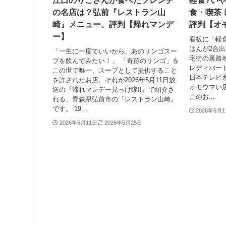
江口のりこさんが食べたフレンチ
軽食?い
の名店は？弘前『レストラン山
食・喫茶
崎』メニュー、評判【帰れマンデ
評判【オ
ー】
看板に「軽
はんが2合
「一生に一度でいいから、あのリンゴスー
宅街の裏路
プを飲んでみたい！」 「奇跡のリンゴ」を
レディバード
この世で唯一、スープとして提供すること
日本テレビ
を許されたお店。それが2026年5月11日放
オモウマい店
送の『帰れマンデー見っけ隊!!』で紹介さ
このお...
れる、青森県弘前市の『レストラン山崎』
です。 19...
2026年5月
2026年5月11日
2026年5月25日