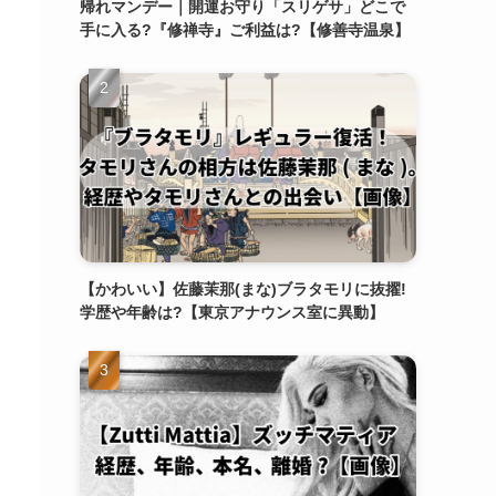
帰れマンデー｜開運お守り「スリゲサ」どこで
手に入る?『修禅寺』ご利益は?【修善寺温泉】
【かわいい】佐藤茉那(まな)ブラタモリに抜擢!
学歴や年齢は?【東京アナウンス室に異動】