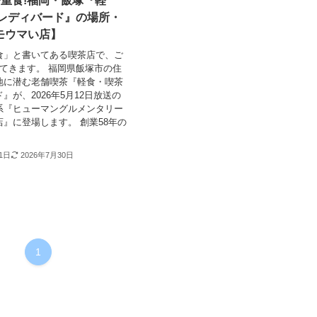
や重食!福岡・飯塚『軽
 レディバード』の場所・
モウマい店】
食」と書いてある喫茶店で、ご
出てきます。 福岡県飯塚市の住
地に潜む老舗喫茶『軽食・喫茶
』が、2026年5月12日放送の
系『ヒューマングルメンタリー
』に登場します。 創業58年の
11日
2026年7月30日
1