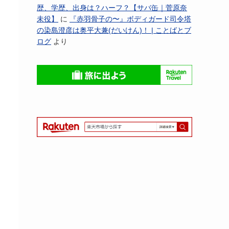
歴、学歴、出身は？ハーフ？【サバ缶｜菅原奈
未役】
に
『赤羽骨子の〜』ボディガード司令塔
の染島澄彦は奥平大兼(だいけん)！ | ことばとブ
ログ
より