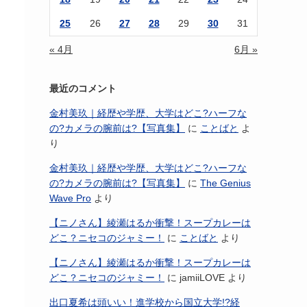
25
26
27
28
29
30
31
« 4月
6月 »
最近のコメント
金村美玖｜経歴や学歴、大学はどこ?ハーフな
の?カメラの腕前は?【写真集】
に
ことばと
よ
り
金村美玖｜経歴や学歴、大学はどこ?ハーフな
の?カメラの腕前は?【写真集】
に
The Genius
Wave Pro
より
【ニノさん】綾瀬はるか衝撃！スープカレーは
どこ？ニセコのジャミー！
に
ことばと
より
【ニノさん】綾瀬はるか衝撃！スープカレーは
どこ？ニセコのジャミー！
に
jamiiLOVE
より
出口夏希は頭いい！進学校から国立大学!?経