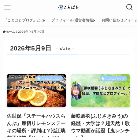
『ことばとブログ』とは
プロフィール(運営者情報)
お問い合わせフォー
ホーム
2026年
5月
9日
2026年5月9日
– date –
ことばとごはん
ことばとテレビ
佐世保『ステーキハウスら
藤咲碧羽(ふじさきみう)の
んぷ』厚切りレモンステー
経歴・大学は？超天然！歌
キの場所・評判は？池江璃
ウマ動画が話題【鬼レンチ