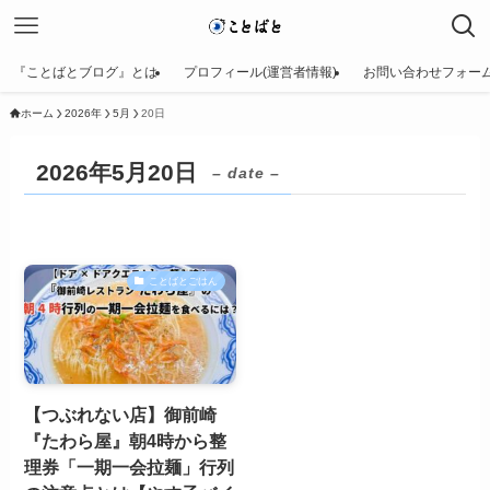
『ことばとブログ』とは
プロフィール(運営者情報)
お問い合わせフォー
ホーム
2026年
5月
20日
2026年5月20日
– date –
ことばとごはん
【つぶれない店】御前崎
『たわら屋』朝4時から整
理券「一期一会拉麺」行列