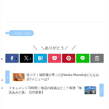
ことばとごはん
＼ありがとう／
笑コラ｜城田優が寄った[Haruka Murooka]どんなお
店?メニューは?
ドキュメント72時間｜海辺の銭湯はどこ？珠洲『海
浜あみだ湯』【2/5更新】