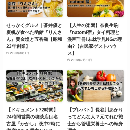
せっかくグルメ｜蒼井優と
【人生の楽園】奈良生駒
夏帆が食べた函館『りんさ
『natomi宿』タイ料理と
ん』黄金塩と五香麺【昭和
漫画千冊!未就学児NGの理
23年創業】
由?【古民家ゲストハウ
ス】
2026年8月1日
2026年7月31日
【ドキュメント72時間】
【プレバト】長谷川あかり
24時間営業の喫茶店は名
ってどんな人？元てれび戦
古屋『かかし』夜中2時に
士から管理栄養士への転身