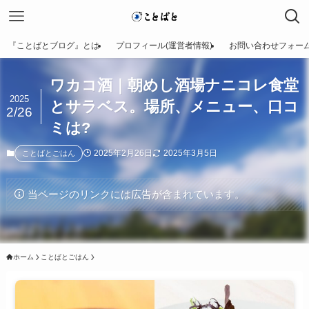
『ことばとブログ』とは
プロフィール(運営者情報)
お問い合わせフォー
ワカコ酒｜朝めし酒場ナニコレ食堂
2025
とサラベス。場所、メニュー、口コ
2/26
ミは?
2025年2月26日
2025年3月5日
ことばとごはん
当ページのリンクには広告が含まれています。
ホーム
ことばとごはん