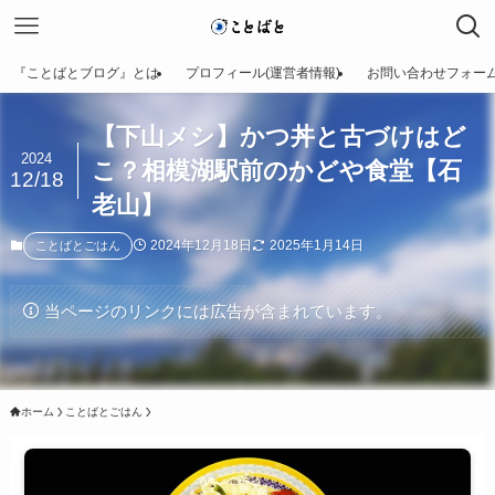
『ことばとブログ』とは
プロフィール(運営者情報)
お問い合わせフォー
【下山メシ】かつ丼と古づけはど
2024
こ？相模湖駅前のかどや食堂【石
12/18
老山】
2024年12月18日
2025年1月14日
ことばとごはん
当ページのリンクには広告が含まれています。
ホーム
ことばとごはん