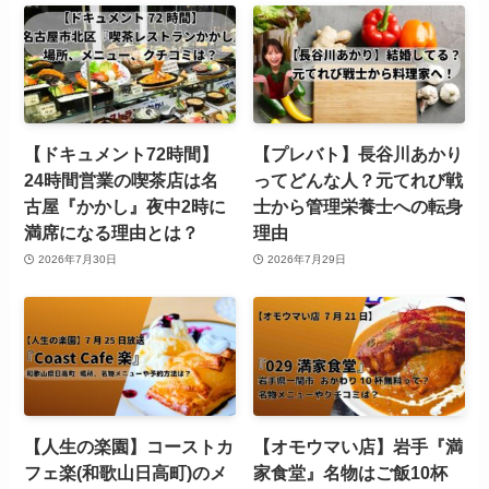
【ドキュメント72時間】
【プレバト】長谷川あかり
24時間営業の喫茶店は名
ってどんな人？元てれび戦
古屋『かかし』夜中2時に
士から管理栄養士への転身
満席になる理由とは？
理由
2026年7月30日
2026年7月29日
【人生の楽園】コーストカ
【オモウマい店】岩手『満
フェ楽(和歌山日高町)のメ
家食堂』名物はご飯10杯