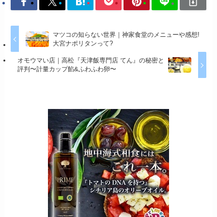
マツコの知らない世界｜神家食堂のメニューや感想!
大宮ナポリタンって?
オモウマい店｜高松『天津飯専門店 てん』の秘密と
評判〜計量カップ餡&ふわふわ卵〜