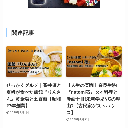
関連記事
せっかくグルメ｜蒼井優と
【人生の楽園】奈良生駒
夏帆が食べた函館『りんさ
『natomi宿』タイ料理と
ん』黄金塩と五香麺【昭和
漫画千冊!未就学児NGの理
23年創業】
由?【古民家ゲストハウ
ス】
2026年8月1日
2026年7月31日