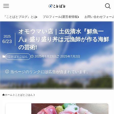
『ことばとブログ』とは
プロフィール(運営者情報)
お問い合わせフォー
オモウマい店｜土佐清水『鮮魚一
2025
八』盛り盛り丼は元漁師が作る海鮮
6/23
の芸術!
2025年6月23日
2025年7月2日
ことばとごはん
当ページのリンクには広告が含まれています。
ホーム
ことばとごはん