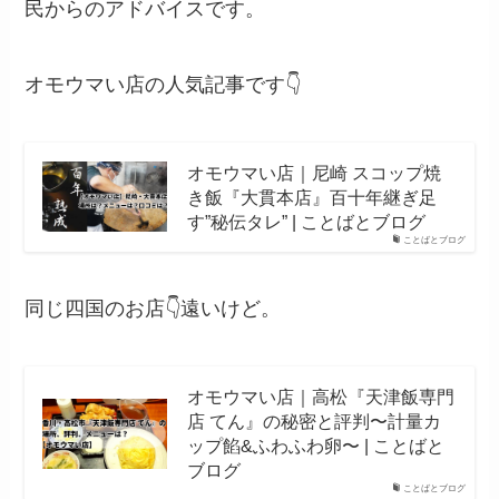
民からのアドバイスです。
オモウマい店の人気記事です👇
オモウマい店｜尼崎 スコップ焼
き飯『大貫本店』百十年継ぎ足
す”秘伝タレ” | ことばとブログ
ことばとブログ
同じ四国のお店👇遠いけど。
オモウマい店｜高松『天津飯専門
店 てん』の秘密と評判〜計量カ
ップ餡&ふわふわ卵〜 | ことばと
ブログ
ことばとブログ