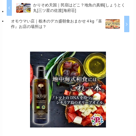
かりそめ天国｜民宿はどこ？地魚の真鶴[しょうとく
丸]三ツ星の佐渡[海府荘]
オモウマい店｜栃木のデカ盛朝食おまかせ４kg『喜
作』お店の場所は？