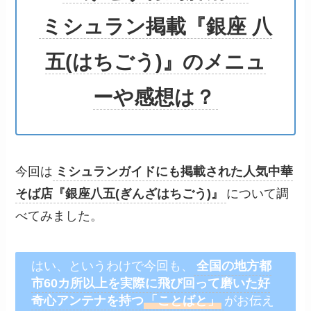
ミシュラン掲載『銀座 八
五(はちごう)』のメニュ
ーや感想は？
今回は
ミシュランガイドにも掲載された人気中華
そば店『銀座八五(ぎんざはちごう)』
について調
べてみました。
はい、というわけで今回も、
全国の地方都
市60カ所以上を
実際に飛び回って磨いた好
奇心アンテナを持つ
「ことばと」
がお伝え