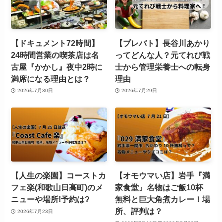
【ドキュメント72時間】
【プレバト】長谷川あかり
24時間営業の喫茶店は名
ってどんな人？元てれび戦
古屋『かかし』夜中2時に
士から管理栄養士への転身
満席になる理由とは？
理由
2026年7月30日
2026年7月29日
【人生の楽園】コーストカ
【オモウマい店】岩手『満
フェ楽(和歌山日高町)のメ
家食堂』名物はご飯10杯
ニューや場所!予約は?
無料と巨大角煮カレー！場
所、評判は？
2026年7月23日