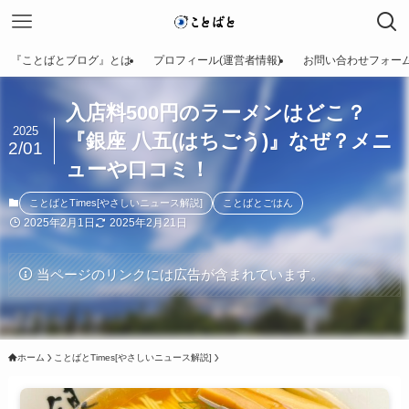
『ことばとブログ』とは
プロフィール(運営者情報)
お問い合わせフォー
入店料500円のラーメンはどこ？
2025
『銀座 八五(はちごう)』なぜ？メニ
2/01
ューや口コミ！
ことばとTimes[やさしいニュース解説]
ことばとごはん
2025年2月1日
2025年2月21日
当ページのリンクには広告が含まれています。
ホーム
ことばとTimes[やさしいニュース解説]