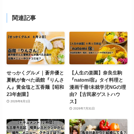
関連記事
せっかくグルメ｜蒼井優と
【人生の楽園】奈良生駒
夏帆が食べた函館『りんさ
『natomi宿』タイ料理と
ん』黄金塩と五香麺【昭和
漫画千冊!未就学児NGの理
23年創業】
由?【古民家ゲストハウ
ス】
2026年8月1日
2026年7月31日