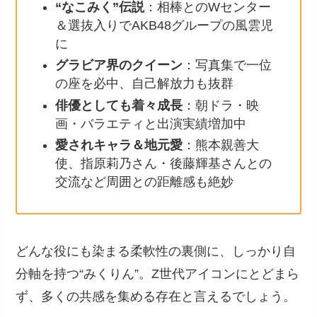
“なこみく”伝説
：相棒とのWセンター
＆選抜入りでAKB48グループの風雲児
に
グラビア界のクイーン
：写真集で一位
の座を必中、自己解放力も抜群
俳優としても着々成長
：朝ドラ・映
画・バラエティと出演実績増加中
愛されキャラ＆地元愛
：熊本親善大
使、指原莉乃さん・後藤輝基さんとの
交流など周囲との距離感も絶妙
どんな役にも染まる柔軟性の裏側に、しっかり自
分軸を持つ“みくりん”。Z世代アイコンにとどまら
ず、多くの共感を集める存在と言えるでしょう。