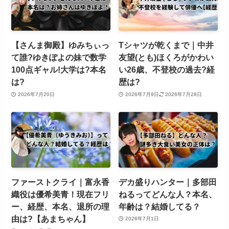
【さんま御殿】ゆみちぃっ
Tシャツが乾くまで｜中井
て誰?ゆきぽよの妹で数学
友望(とも)ほくろがかわい
100点ギャル!大学は?本名
い26歳、不登校の過去?経
は?
歴は?
2026年7月20日
2026年7月9日
2026年7月28日
ファーストクライ｜富永香
デカ盛りハンター｜多部田
織役は優希美青！現在フリ
ねるってどんな人？本名、
ー、経歴、本名、退所の理
年齢は？結婚してる？
由は?【あまちゃん】
2026年7月1日