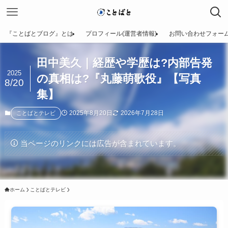
『ことばとブログ』とは
プロフィール(運営者情報)
お問い合わせフォー
田中美久｜経歴や学歴は?内部告発
2025
の真相は?『丸藤萌歌役』【写真
8/20
集】
2025年8月20日
2026年7月28日
ことばとテレビ
当ページのリンクには広告が含まれています。
ホーム
ことばとテレビ