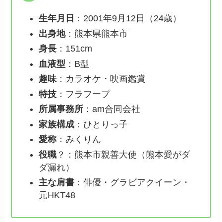
生年月日
：2001年9月12日（24歳）
出身地
：熊本県熊本市
身長
：151cm
血液型
：B型
趣味
：カラオケ・映画鑑賞
特技
：フラフープ
所属事務所
：am合同会社
家族構成
：ひとりっ子
愛称
：みくりん
役職
？：熊本市親善大使（熊本愛がダ
ダ漏れ）
主な肩書
：俳優・グラビアクイーン・
元HKT48