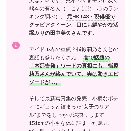
実はアレです、熊本のくまモンに次ぐ
熊本の有名人（「ことばと」心のラン
キング調べ）、
元HKT48・現俳優で
グラビアクイーン。目にも鮮やかな活
躍ぶりの田中美久さんです。
アイドル界の重鎮？指原莉乃さんとの
裏話も盛りだくさん。
巷で話題の
「内部告発」ワードの真相にも、指原
莉乃さんが絡んでいて、実は驚きエピ
ソードが…。
そして最新写真集の発売、小柄なボデ
ィにギュッと詰まった“女子のリア
ル”までをしっかり深掘りします。
151cmの小さな体に詰まった魅力、一