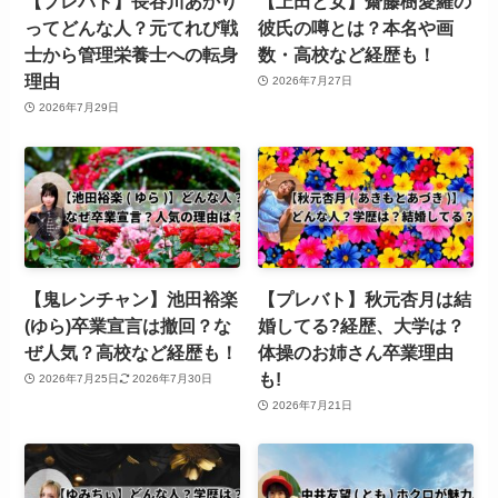
【プレバト】長谷川あかり
【上田と女】齋藤樹愛羅の
ってどんな人？元てれび戦
彼氏の噂とは？本名や画
士から管理栄養士への転身
数・高校など経歴も！
理由
2026年7月27日
2026年7月29日
【鬼レンチャン】池田裕楽
【プレバト】秋元杏月は結
(ゆら)卒業宣言は撤回？な
婚してる?経歴、大学は？
ぜ人気？高校など経歴も！
体操のお姉さん卒業理由
も!
2026年7月25日
2026年7月30日
2026年7月21日