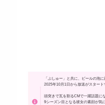
「ぷしゅー」と共に、ビールの泡に
2025年10月1日から放送がスター
頭突きで瓦を割るCMで一躍話題にな
9シーズン目となる彼女の素顔が気