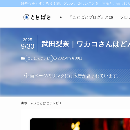
好奇心をくすぐろう！旅、グルメ、楽しいことを『言葉と』愉しむ
『ことばとブログ』とは
プロ
2025
武田梨奈｜ワカコさんはどん
9/30
2025年9月30日
ことばとテレビ
当ページのリンクには広告が含まれています。
ホーム
ことばとテレビ