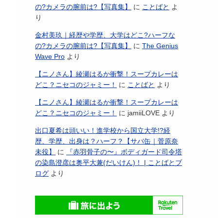
の?カメラの腕前は?【写真集】
に
ことばと
よ
り
金村美玖｜経歴や学歴、大学はどこ?ハーフな
の?カメラの腕前は?【写真集】
に
The Genius
Wave Pro
より
【ニノさん】綾瀬はるか衝撃！スープカレーは
どこ？ニセコのジャミー！
に
ことばと
より
【ニノさん】綾瀬はるか衝撃！スープカレーは
どこ？ニセコのジャミー！
に
jamiiLOVE
より
出口夏希は頭いい！進学校から国立大学!?経
歴、学歴、出身は？ハーフ？【サバ缶｜菅原奈
未役】
に
『赤羽骨子の〜』ボディガード司令塔
の染島澄彦は奥平大兼(だいけん)！ | ことばとブ
ログ
より