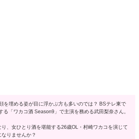
顔を埋める姿が目に浮かぶ方も多いのでは？ BSテレ東で
トする「ワカコ酒 Season9」で主演を務める武田梨奈さん。
り、女ひとり酒を堪能する26歳OL・村崎ワカコを演じて
になりませんか？