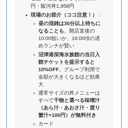
円・駿河丼1,958円
現場のお節介（ココ注意！）
：
昼の混雑は30分以上待ちに
なることも
。開店直後の
10:00狙いか、16:00頃の遅
めランチが賢い
沼津港深海水族館の当日入
館チケットを提示すると
10%OFF
。グループ利用で
金額が大きくなるほど効果
大
通常サイズの丼メニューは
すべて
干物と選べる味噌汁
（あら汁・あおさ汁・渡り
蟹汁+100円）が無料付き
カード