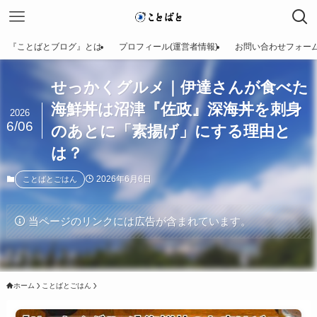
『ことばとブログ』とは
プロフィール(運営者情報)
お問い合わせフォー
せっかくグルメ｜伊達さんが食べた
海鮮丼は沼津『佐政』深海丼を刺身
2026
6/06
のあとに「素揚げ」にする理由と
は？
2026年6月6日
ことばとごはん
当ページのリンクには広告が含まれています。
ホーム
ことばとごはん