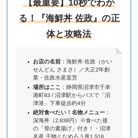
【最重要】10秒でわか
る！『海鮮丼 佐政』の正
体と攻略法
お店の名前
：海鮮丼 佐政（かい
せんどん さまさ）／大正2年創
業・佐政水産直営
場所はここ
：静岡県沼津市千本
港町83 / 沼津駅からバスで「沼
津港」下車徒歩約4分
絶対食べたい！名物メニュー
：
深海丼（2,838円）※食べた後
の「骨の素揚げ」付き！・沼津
名産 干物となめろう丼1,518