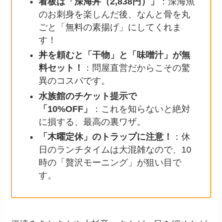
看板は「深海丼（2,838円）」
：深海魚
のお刺身を楽しんだ後、なんと骨を丸
ごと「無料の素揚げ」にしてくれま
す！
丼を頼むと「干物」と「味噌汁」が無
料セット！
：問屋直営だからこその驚
異のコスパです。
水族館のチケット提示で
「10%OFF」
：これを知らないと絶対
に損する、最高の裏ワザ。
「木曜定休」のトラップに注意！
：休
日のランチタイムは大混雑なので、10
時の「贅沢モーニング」が狙い目で
す。