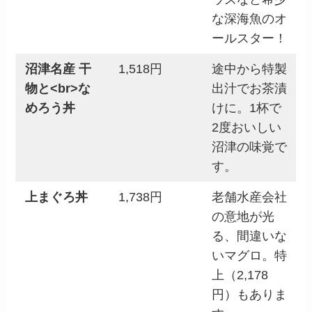
な深海魚のオ
ールスター！
沼津名産 干
1,518円
途中から特製
物と<br>な
出汁でお茶漬
めろう丼
けに。1杯で
2度おいしい
沼津の味覚で
す。
上まぐろ丼
1,738円
老舗水産会社
の意地が光
る、間違いな
いマグロ。特
上（2,178
円）もありま