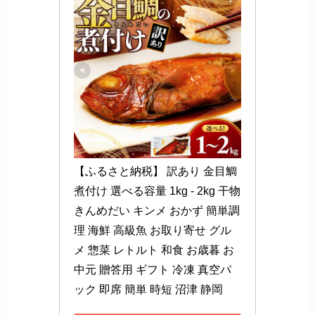
【ふるさと納税】 訳あり 金目鯛 
煮付け 選べる容量 1kg - 2kg 干物 
きんめだい キンメ おかず 簡単調
理 海鮮 高級魚 お取り寄せ グル
メ 惣菜 レトルト 和食 お歳暮 お
中元 贈答用 ギフト 冷凍 真空パ
ック 即席 簡単 時短 沼津 静岡