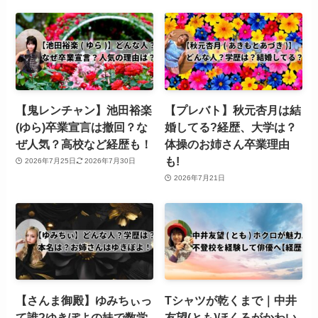
【鬼レンチャン】池田裕楽
【プレバト】秋元杏月は結
(ゆら)卒業宣言は撤回？な
婚してる?経歴、大学は？
ぜ人気？高校など経歴も！
体操のお姉さん卒業理由
も!
2026年7月25日
2026年7月30日
2026年7月21日
【さんま御殿】ゆみちぃっ
Tシャツが乾くまで｜中井
て誰?ゆきぽよの妹で数学
友望(とも)ほくろがかわい