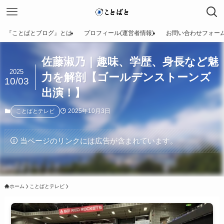
『ことばとブログ』とは
プロフィール(運営者情報)
お問い合わせフォー
佐藤淑乃｜趣味、学歴、身長など魅
2025
力を解剖【ゴールデンストーンズ
10/03
出演！】
2025年10月3日
ことばとテレビ
当ページのリンクには広告が含まれています。
ホーム
ことばとテレビ