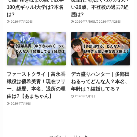
100点ギャル!大学は?本名
い26歳、不登校の過去?経
は?
歴は?
2026年7月20日
2026年7月9日
2026年7月28日
ファーストクライ｜富永香
デカ盛りハンター｜多部田
織役は優希美青！現在フリ
ねるってどんな人？本名、
ー、経歴、本名、退所の理
年齢は？結婚してる？
由は?【あまちゃん】
2026年7月1日
2026年7月6日