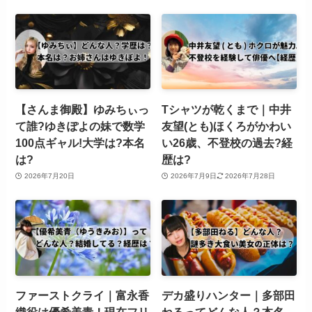
【さんま御殿】ゆみちぃっ
Tシャツが乾くまで｜中井
て誰?ゆきぽよの妹で数学
友望(とも)ほくろがかわい
100点ギャル!大学は?本名
い26歳、不登校の過去?経
は?
歴は?
2026年7月20日
2026年7月9日
2026年7月28日
ファーストクライ｜富永香
デカ盛りハンター｜多部田