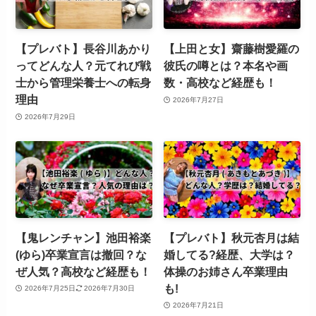
【プレバト】長谷川あかり
【上田と女】齋藤樹愛羅の
ってどんな人？元てれび戦
彼氏の噂とは？本名や画
士から管理栄養士への転身
数・高校など経歴も！
理由
2026年7月27日
2026年7月29日
【鬼レンチャン】池田裕楽
【プレバト】秋元杏月は結
(ゆら)卒業宣言は撤回？な
婚してる?経歴、大学は？
ぜ人気？高校など経歴も！
体操のお姉さん卒業理由
も!
2026年7月25日
2026年7月30日
2026年7月21日