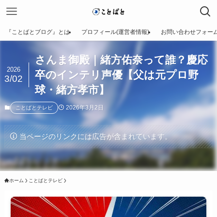
『ことばとブログ』とは
プロフィール(運営者情報)
お問い合わせフォー
さんま御殿｜緒方佑奈って誰？慶応
2026
卒のインテリ声優【父は元プロ野
3/02
球・緒方孝市】
2026年3月2日
ことばとテレビ
当ページのリンクには広告が含まれています。
ホーム
ことばとテレビ