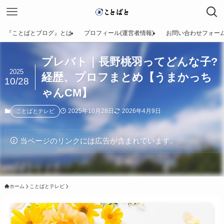
『ことばとブログ』とは
プロフィール(運営者情報)
お問い合わせフォー
プレバト｜長野桃羽ってどんな子?
2025
経歴、プロフまとめ【うまかっち
10/28
ゃんCM】
2025年10月28日
2026年4月9日
ことばとテレビ
当ページのリンクには広告が含まれています。
ホーム
ことばとテレビ