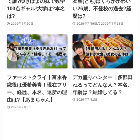
て誰?ゆきぽよの妹で数学
友望(とも)ほくろがかわい
100点ギャル!大学は?本名
い26歳、不登校の過去?経
は?
歴は?
2026年7月20日
2026年7月9日
2026年7月28日
ファーストクライ｜富永香
デカ盛りハンター｜多部田
織役は優希美青！現在フリ
ねるってどんな人？本名、
ー、経歴、本名、退所の理
年齢は？結婚してる？
由は?【あまちゃん】
2026年7月1日
2026年7月6日