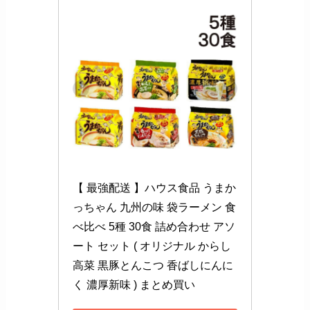
【 最強配送 】ハウス食品 うまか
っちゃん 九州の味 袋ラーメン 食
べ比べ 5種 30食 詰め合わせ アソ
ート セット ( オリジナル からし
高菜 黒豚とんこつ 香ばしにんに
く 濃厚新味 ) まとめ買い