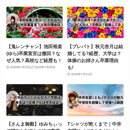
【鬼レンチャン】池田裕楽
【プレバト】秋元杏月は結
(ゆら)卒業宣言は撤回？な
婚してる?経歴、大学は？
ぜ人気？高校など経歴も！
体操のお姉さん卒業理由
も!
2026年7月25日
2026年7月30日
2026年7月21日
【さんま御殿】ゆみちぃっ
Tシャツが乾くまで｜中井