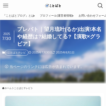
『ことばとブログ』とは
プロフィール(運営者情報)
お問い合わせフォー
プレバト｜望月琉叶(るか)出演!本名
2025
や経歴は?結婚してる?【演歌×グラ
7/30
ビア】
2025年7月30日
2025年8月1日
ことばとテレビ
当ページのリンクには広告が含まれています。
ホーム
ことばとテレビ