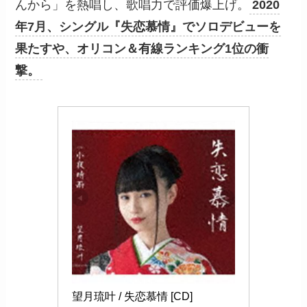
んから」を熱唱し、歌唱力で評価爆上げ。
2020
年7月、シングル『失恋慕情』でソロデビューを
果たすや、オリコン＆有線ランキング1位の衝
撃。
望月琉叶 / 失恋慕情 [CD]