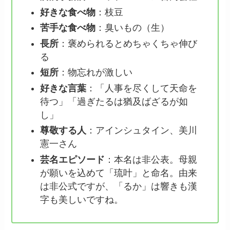
好きな食べ物
：枝豆
苦手な食べ物
：臭いもの（生）
長所
：褒められるとめちゃくちゃ伸び
る
短所
：物忘れが激しい
好きな言葉
：「人事を尽くして天命を
待つ」「過ぎたるは猶及ばざるが如
し」
尊敬する人
：アインシュタイン、美川
憲一さん
芸名エピソード
：本名は非公表。母親
が願いを込めて「琉叶」と命名。由来
は非公式ですが、「るか」は響きも漢
字も美しいですね。