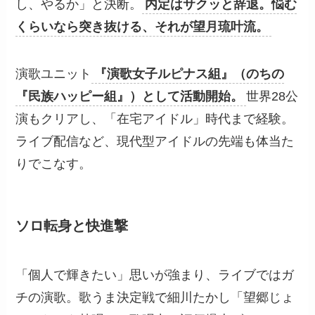
し、やるか」と決断。
内定はサクッと辞退。悩む
くらいなら突き抜ける、それが望月琉叶流。
演歌ユニット
『演歌女子ルピナス組』（のちの
『民族ハッピー組』）として活動開始。
世界28公
演もクリアし、「在宅アイドル」時代まで経験。
ライブ配信など、現代型アイドルの先端も体当た
りでこなす。
ソロ転身と快進撃
「個人で輝きたい」思いが強まり、ライブではガ
チの演歌。歌うま決定戦で細川たかし「望郷じょ