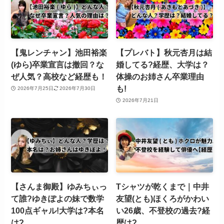
【鬼レンチャン】池田裕楽
【プレバト】秋元杏月は結
(ゆら)卒業宣言は撤回？な
婚してる?経歴、大学は？
ぜ人気？高校など経歴も！
体操のお姉さん卒業理由
も!
2026年7月25日
2026年7月30日
2026年7月21日
【さんま御殿】ゆみちぃっ
Tシャツが乾くまで｜中井
て誰?ゆきぽよの妹で数学
友望(とも)ほくろがかわい
100点ギャル!大学は?本名
い26歳、不登校の過去?経
は?
歴は?