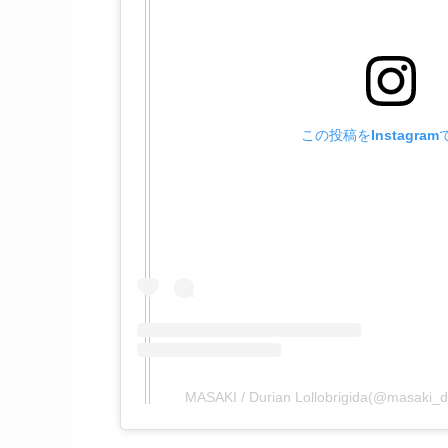
この投稿をInstagra
MASAKI / Durian Lollobrigida(@mas