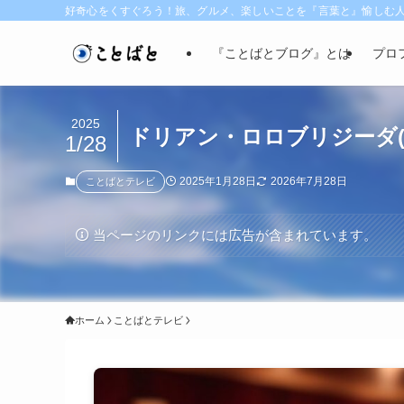
好奇心をくすぐろう！旅、グルメ、楽しいことを『言葉と』愉しむ
『ことばとブログ』とは
プロ
2025
ドリアン・ロロブリジーダ(
1/28
2025年1月28日
2026年7月28日
ことばとテレビ
当ページのリンクには広告が含まれています。
ホーム
ことばとテレビ