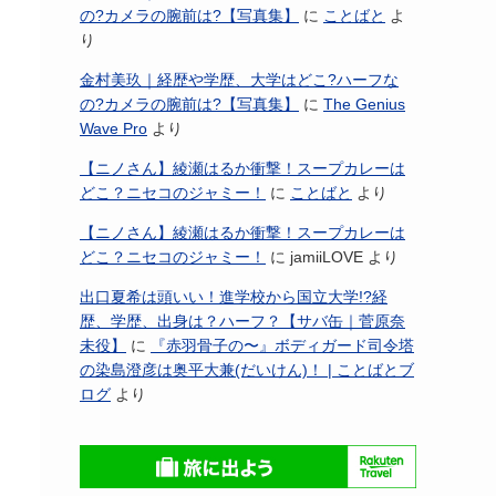
の?カメラの腕前は?【写真集】
に
ことばと
よ
り
金村美玖｜経歴や学歴、大学はどこ?ハーフな
の?カメラの腕前は?【写真集】
に
The Genius
Wave Pro
より
【ニノさん】綾瀬はるか衝撃！スープカレーは
どこ？ニセコのジャミー！
に
ことばと
より
【ニノさん】綾瀬はるか衝撃！スープカレーは
どこ？ニセコのジャミー！
に
jamiiLOVE
より
出口夏希は頭いい！進学校から国立大学!?経
歴、学歴、出身は？ハーフ？【サバ缶｜菅原奈
未役】
に
『赤羽骨子の〜』ボディガード司令塔
の染島澄彦は奥平大兼(だいけん)！ | ことばとブ
ログ
より