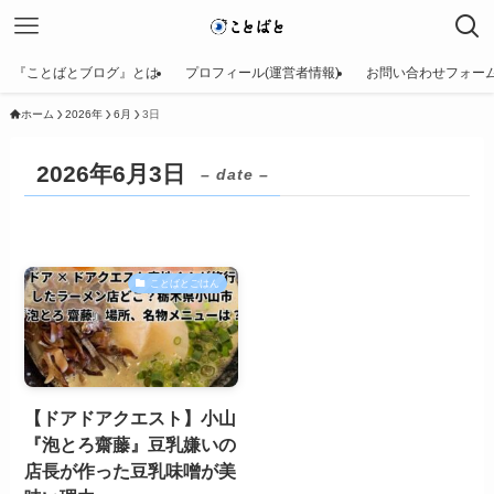
『ことばとブログ』とは
プロフィール(運営者情報)
お問い合わせフォー
ホーム
2026年
6月
3日
2026年6月3日
– date –
ことばとごはん
【ドアドアクエスト】小山
『泡とろ齋藤』豆乳嫌いの
店長が作った豆乳味噌が美